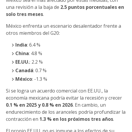
México sea el más afectado por estas medidas, con
una revisión a la baja de
2.5 puntos porcentuales en
solo tres meses
.
México enfrenta un escenario desalentador frente a
otros miembros del G20:
India
: 6.4 %
China
: 4.8 %
EE.UU.
: 2.2 %
Canadá
: 0.7 %
México
: -1.3 %
Si se logra un acuerdo comercial con EE.UU., la
economía mexicana podría evitar la recesión y crecer
0.1 % en 2025 y 0.8 % en 2026
. En cambio, un
endurecimiento de los aranceles podría profundizar la
contracción en
1.3 % en los próximos tres años
.
El propio EE.UU. no es inmune a los efectos de su