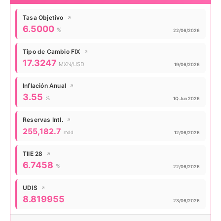
Tasa Objetivo
↗
Valor actual:
6.5000
%
Actualizado:
22/06/2026
Tipo de Cambio FIX
↗
Valor actual:
17.3247
MXN/USD
Actualizado:
19/06/2026
Inflación Anual
↗
Valor actual:
3.55
%
Actualizado:
1Q Jun 2026
Reservas Intl.
↗
Valor actual:
255,182.7
mdd
Actualizado:
12/06/2026
TIIE 28
↗
Valor actual:
6.7458
%
Actualizado:
22/06/2026
UDIS
↗
Valor actual:
8.819955
Actualizado:
23/06/2026