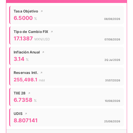
Tasa Objetivo
↗
Valor actual:
6.5000
%
Actualizado:
08/08/2026
Tipo de Cambio FIX
↗
Valor actual:
17.1387
MXN/USD
Actualizado:
07/08/2026
Inflación Anual
↗
Valor actual:
3.14
%
Actualizado:
2Q Jul 2026
Reservas Intl.
↗
Valor actual:
255,498.1
mdd
Actualizado:
31/07/2026
TIIE 28
↗
Valor actual:
6.7358
%
Actualizado:
10/08/2026
UDIS
↗
Valor actual:
8.807141
Actualizado:
25/08/2026