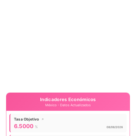
Indicadores Económicos
México - Datos Actualizados
Tasa Objetivo
↗
Valor actual:
6.5000
%
Actualizado:
08/08/2026