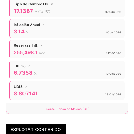
Tipo de Cambio FIX
↗
Valor actual:
17.1387
MXN/USD
Actualizado:
07/08/2026
Inflación Anual
↗
Valor actual:
3.14
%
Actualizado:
2Q Jul 2026
Reservas Intl.
↗
Valor actual:
255,498.1
mdd
Actualizado:
31/07/2026
TIIE 28
↗
Valor actual:
6.7358
%
Actualizado:
10/08/2026
UDIS
↗
Valor actual:
8.807141
Actualizado:
25/08/2026
Fuente: Banco de México (SIE)
EXPLORAR CONTENIDO