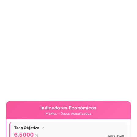
Indicadores Económicos
México - Datos Actualizados
Tasa Objetivo
↗
Valor actual:
6.5000
%
Actualizado:
22/06/2026