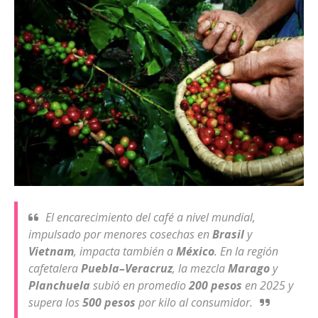
El encarecimiento del café a nivel mundial,
impulsado por menores cosechas en
Brasil
y
Vietnam
, impacta también a
México
. En la región
cafetalera
Puebla–Veracruz
, la mezcla
Marago
y
Planchuela
subió en promedio
200 pesos
en 2025 y
supera los
500 pesos
por kilo al consumidor.