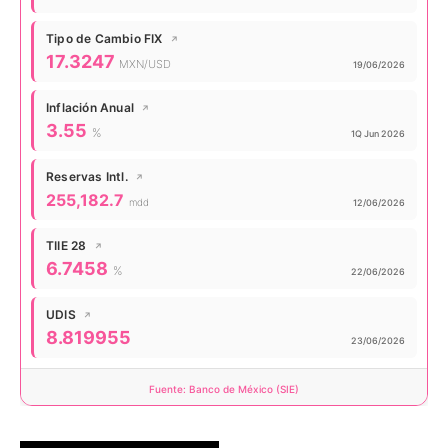
Tipo de Cambio FIX
↗
Valor actual:
17.3247
MXN/USD
Actualizado:
19/06/2026
Inflación Anual
↗
Valor actual:
3.55
%
Actualizado:
1Q Jun 2026
Reservas Intl.
↗
Valor actual:
255,182.7
mdd
Actualizado:
12/06/2026
TIIE 28
↗
Valor actual:
6.7458
%
Actualizado:
22/06/2026
UDIS
↗
Valor actual:
8.819955
Actualizado:
23/06/2026
Fuente: Banco de México (SIE)