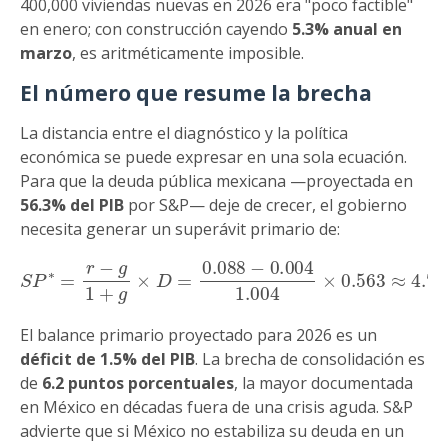
400,000 viviendas nuevas en 2026 era "poco factible"
en enero; con construcción cayendo
5.3% anual en
marzo
, es aritméticamente imposible.
El número que resume la brecha
La distancia entre el diagnóstico y la política
económica se puede expresar en una sola ecuación.
Para que la deuda pública mexicana —proyectada en
56.3% del PIB
por S&P— deje de crecer, el gobierno
necesita generar un superávit primario de:
S
P
∗
=
r
−
g
1
+
g
×
D
=
0.088
4.71
%
del PIB
−
0.004
1.004
×
0.563
≈
El balance primario proyectado para 2026 es un
déficit de 1.5% del PIB
. La brecha de consolidación es
de
6.2 puntos porcentuales
, la mayor documentada
en México en décadas fuera de una crisis aguda. S&P
advierte que si México no estabiliza su deuda en un