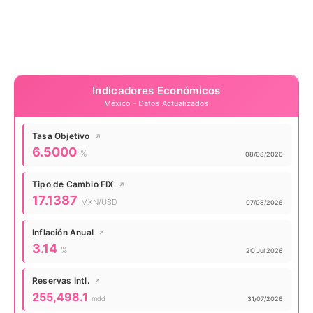
Indicadores Económicos
México - Datos Actualizados
Tasa Objetivo
↗
Valor actual:
6.5000
%
Actualizado:
08/08/2026
Tipo de Cambio FIX
↗
Valor actual:
17.1387
MXN/USD
Actualizado:
07/08/2026
Inflación Anual
↗
Valor actual:
3.14
%
Actualizado:
2Q Jul 2026
Reservas Intl.
↗
Valor actual:
255,498.1
mdd
Actualizado:
31/07/2026