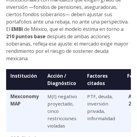
inversión —fondos de pensiones, aseguradoras,
ciertos fondos soberanos— deben ajustar sus
portafolios ante una rebaja, no ante una perspectiva.
El
EMBI
de México, que el modelo estima en torno a
210 puntos base
después de ambas acciones
soberanas, refleja ese ajuste: el mercado exige mayor
rendimiento por el riesgo de sostener deuda
mexicana.
Institución
Acción /
Factores
Fec
Diagnóstico
citados
Mexconomy
M(t) negativo
PTF, deuda,
Abr
MAP
proyectado,
inversión
202
cinco
privada,
restricciones
informalidad
violadas