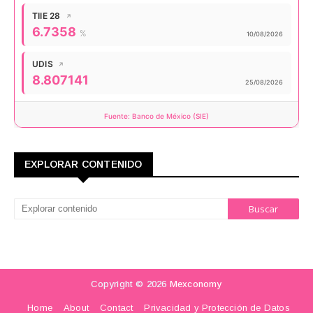
TIIE 28
↗
Valor actual:
6.7358
%
Actualizado:
10/08/2026
UDIS
↗
Valor actual:
8.807141
Actualizado:
25/08/2026
Fuente: Banco de México (SIE)
EXPLORAR CONTENIDO
Copyright ©
2026
Mexconomy
Home
About
Contact
Privacidad y Protección de Datos