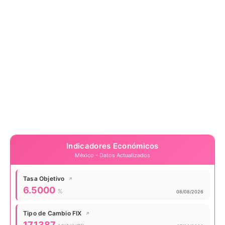
Indicadores Económicos
México - Datos Actualizados
Tasa Objetivo
↗
Valor actual:
6.5000
%
Actualizado:
08/08/2026
Tipo de Cambio FIX
↗
Valor actual:
17.1387