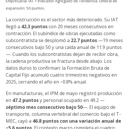
Empresarial. IAT = Indicador Agregado de Tendencia. Umbral de
expansión: 50 puntos.
La construcción es el sector más deteriorado. Su IAT
llegó a
42.3 puntos
con 20 meses consecutivos en
contracción. El subíndice de obras ejecutadas como
subcontratista se desplomó a
22.7 puntos
—19 meses
consecutivos bajo 50 y una caída anual de 11.9 puntos
—. Cuando los subcontratistas dejan de recibir obra,
la cadena productiva se fractura desde abajo. Los
datos duros lo confirman: la Formación Bruta de
Capital Fijo acumuló cuatro trimestres negativos en
2025, cerrando el año en −0.8% anual.
En manufacturas, el IPM de mayo registró producción
en
47.2 puntos
y personal ocupado en 49.2 —
séptimo mes consecutivo bajo 50
—. El equipo de
transporte, columna vertebral del comercio bajo el T-
MEC, cayó a
46.8 puntos con una variación anual de
−5.6 puntos
. El contexto macro completa el cuadro: