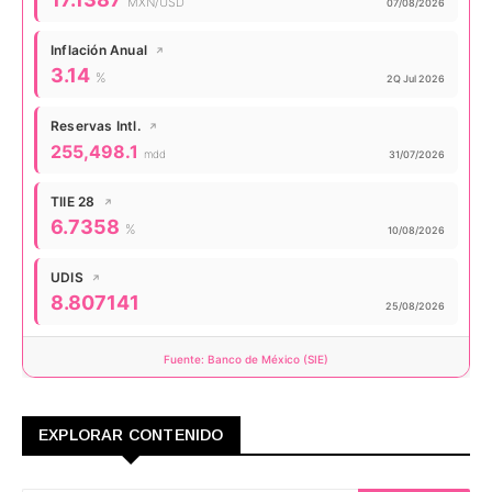
MXN/USD
Actualizado:
07/08/2026
Inflación Anual
↗
Valor actual:
3.14
%
Actualizado:
2Q Jul 2026
Reservas Intl.
↗
Valor actual:
255,498.1
mdd
Actualizado:
31/07/2026
TIIE 28
↗
Valor actual:
6.7358
%
Actualizado:
10/08/2026
UDIS
↗
Valor actual:
8.807141
Actualizado:
25/08/2026
Fuente: Banco de México (SIE)
EXPLORAR CONTENIDO