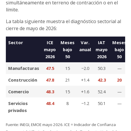
simultáneamente en terreno de contracción o en el
límite.
La tabla siguiente muestra el diagnóstico sectorial al
cierre de mayo de 2026:
Sector
ICE
Meses
Var.
IAT
Meses
mayo
bajo
anual
mayo
bajo
2026
50
2026
50
Manufacturas
47.5
15
−2.0
50.3
—
Construcción
47.8
21
+1.4
42.3
20
Comercio
48.3
15
+1.6
52.4
—
Servicios
48.4
8
−1.2
50.1
—
privados
Fuente: INEGI, EMOE mayo 2026. ICE = Indicador de Confianza