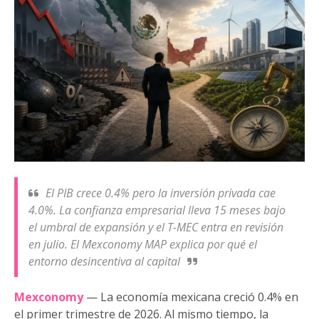
El PIB crece 0.4% pero la inversión privada cae
4.0%. La confianza empresarial lleva 15 meses bajo
el umbral de expansión y el T-MEC entra en revisión
en julio. El Mexconomy MAP explica por qué el
entorno desincentiva al capital
Mexconomy
— La economía mexicana creció 0.4% en
el primer trimestre de 2026. Al mismo tiempo, la