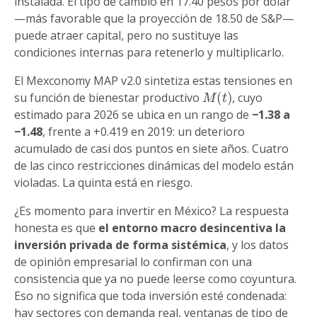
instalada. El tipo de cambio en 17.40 pesos por dólar
—más favorable que la proyección de 18.50 de S&P—
puede atraer capital, pero no sustituye las
condiciones internas para retenerlo y multiplicarlo.
El Mexconomy MAP v2.0 sintetiza estas tensiones en
M
(
t
)
su función de bienestar productivo
, cuyo
estimado para 2026 se ubica en un rango de
−1.38 a
−1.48
, frente a +0.419 en 2019: un deterioro
acumulado de casi dos puntos en siete años. Cuatro
de las cinco restricciones dinámicas del modelo están
violadas. La quinta está en riesgo.
¿Es momento para invertir en México? La respuesta
honesta es que
el entorno macro desincentiva la
inversión privada de forma sistémica
, y los datos
de opinión empresarial lo confirman con una
consistencia que ya no puede leerse como coyuntura.
Eso no significa que toda inversión esté condenada:
hay sectores con demanda real, ventanas de tipo de