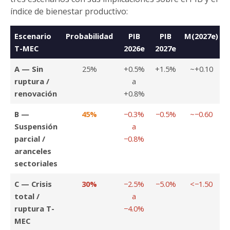
índice de bienestar productivo:
Escenario
Probabilidad
PIB
PIB
M(2027e)
T-MEC
2026e
2027e
A — Sin
25%
+0.5%
+1.5%
~+0.10
ruptura /
a
renovación
+0.8%
B —
45%
−0.3%
−0.5%
~−0.60
Suspensión
a
parcial /
−0.8%
aranceles
sectoriales
C — Crisis
30%
−2.5%
−5.0%
<−1.50
total /
a
ruptura T-
−4.0%
MEC