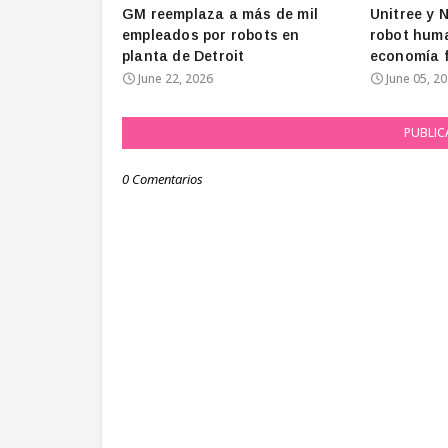
GM reemplaza a más de mil
Unitree y 
empleados por robots en
robot huma
planta de Detroit
economía f
June 22, 2026
June 05, 2
PUBLIC
0 Comentarios