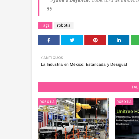
Jane's Defence:
Cobertura de innovaci
Tags
robotia
ANTIGUOS
La Industria en México: Estancada y Desigual
TAL 
ROBOTIA
ROBOTIA