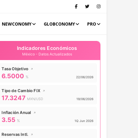
NEWCONOMY
GLOBCONOMY
PRO
Indicadores Económicos
México - Datos Actualizados
Tasa Objetivo
↗
6.5000
Valor actual:
%
Actualizado:
22/06/2026
Tipo de Cambio FIX
↗
17.3247
Valor actual:
MXN/USD
Actualizado:
19/06/2026
Inflación Anual
↗
3.55
Valor actual:
%
Actualizado:
1Q Jun 2026
Reservas Intl.
↗