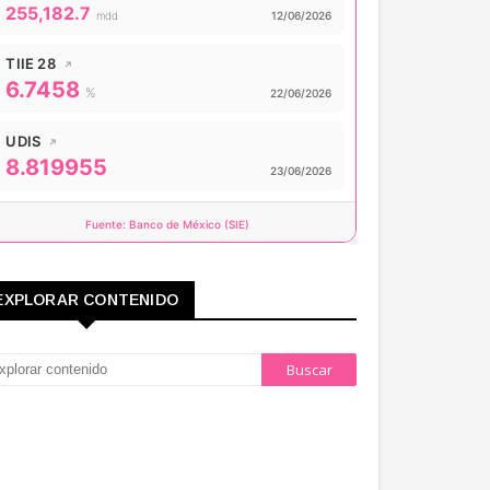
Valor actual:
255,182.7
Actualizado:
mdd
12/06/2026
TIIE 28
↗
6.7458
Valor actual:
%
Actualizado:
22/06/2026
UDIS
↗
8.819955
Valor actual:
Actualizado:
23/06/2026
Fuente: Banco de México (SIE)
EXPLORAR CONTENIDO