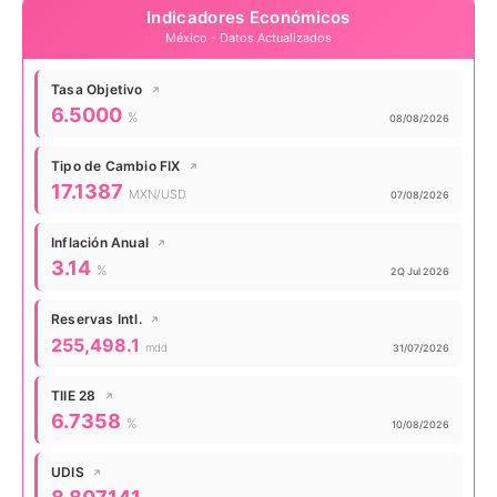
Indicadores Económicos
México - Datos Actualizados
Tasa Objetivo
↗
Valor actual:
6.5000
%
Actualizado:
08/08/2026
Tipo de Cambio FIX
↗
Valor actual:
17.1387
MXN/USD
Actualizado:
07/08/2026
Inflación Anual
↗
Valor actual:
3.14
%
Actualizado:
2Q Jul 2026
Reservas Intl.
↗
Valor actual:
255,498.1
mdd
Actualizado:
31/07/2026
TIIE 28
↗
Valor actual:
6.7358
%
Actualizado:
10/08/2026
UDIS
↗