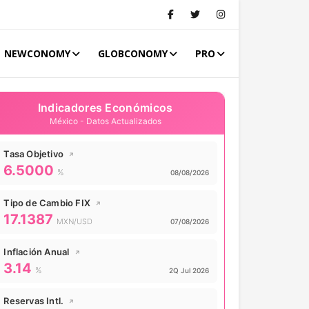
NEWCONOMY
GLOBCONOMY
PRO
Indicadores Económicos
México - Datos Actualizados
Tasa Objetivo
↗
6.5000
Valor actual:
%
Actualizado:
08/08/2026
Tipo de Cambio FIX
↗
17.1387
Valor actual:
MXN/USD
Actualizado:
07/08/2026
Inflación Anual
↗
3.14
Valor actual:
%
Actualizado:
2Q Jul 2026
Reservas Intl.
↗