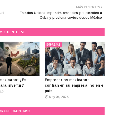
MÁS RECIENTES
ual:
Estados Unidos impondrá aranceles por petróleo a
Cuba y presiona envíos desde México
VEZ TE INTERESE:
EMPRESAS
mexicana: ¿Es
Empresarios mexicanos
ra invertir?
confían en su empresa, no en el
país
026
May 04, 2026
AR UN COMENTARIO