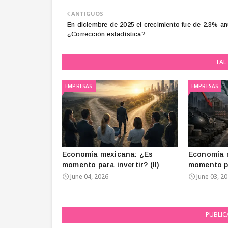
ANTIGUOS
En diciembre de 2025 el crecimiento fue de 2.3% an
¿Corrección estadística?
TAL 
EMPRESAS
EMPRESAS
Economía mexicana: ¿Es
Economía 
momento para invertir? (II)
momento pa
June 04, 2026
June 03, 2
PUBLIC