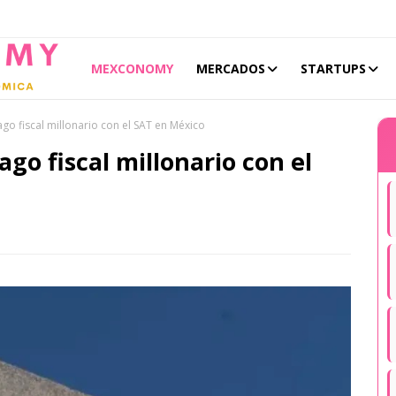
MEXCONOMY
MERCADOS
STARTUPS
go fiscal millonario con el SAT en México
go fiscal millonario con el