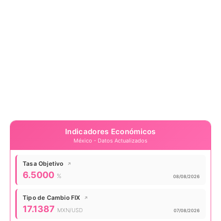
Indicadores Económicos
México - Datos Actualizados
Tasa Objetivo
↗
Valor actual:
6.5000
%
Actualizado:
08/08/2026
Tipo de Cambio FIX
↗
Valor actual:
17.1387
MXN/USD
Actualizado:
07/08/2026