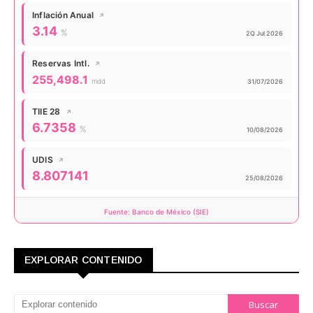
Inflación Anual
↗
Valor actual:
3.14
%
Actualizado:
2Q Jul 2026
Reservas Intl.
↗
Valor actual:
255,498.1
mdd
Actualizado:
31/07/2026
TIIE 28
↗
Valor actual:
6.7358
%
Actualizado:
10/08/2026
UDIS
↗
Valor actual:
8.807141
Actualizado:
25/08/2026
Fuente: Banco de México (SIE)
EXPLORAR CONTENIDO