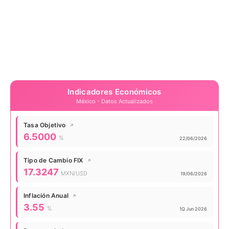
Indicadores Económicos
México - Datos Actualizados
Tasa Objetivo
↗
Valor actual:
6.5000
%
Actualizado:
22/06/2026
Tipo de Cambio FIX
↗
Valor actual:
17.3247
MXN/USD
Actualizado:
19/06/2026
Inflación Anual
↗
Valor actual:
3.55
%
Actualizado:
1Q Jun 2026