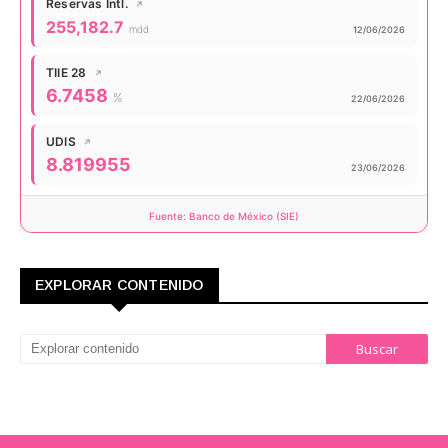
Reservas Intl.
↗
Valor actual:
255,182.7
mdd
Actualizado:
12/06/2026
TIIE 28
↗
Valor actual:
6.7458
%
Actualizado:
22/06/2026
UDIS
↗
Valor actual:
8.819955
Actualizado:
23/06/2026
Fuente: Banco de México (SIE)
EXPLORAR CONTENIDO