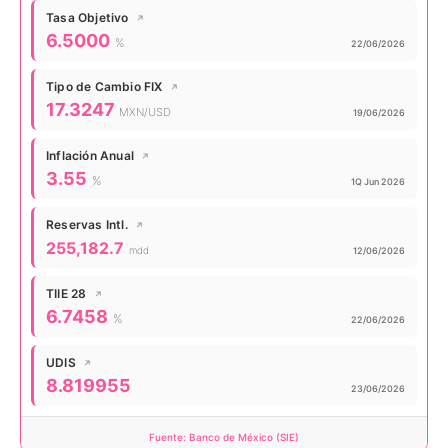
Tasa Objetivo
↗
Valor actual:
6.5000
%
Actualizado:
22/06/2026
Tipo de Cambio FIX
↗
Valor actual:
17.3247
MXN/USD
Actualizado:
19/06/2026
Inflación Anual
↗
Valor actual:
3.55
%
Actualizado:
1Q Jun 2026
Reservas Intl.
↗
Valor actual:
255,182.7
mdd
Actualizado:
12/06/2026
TIIE 28
↗
Valor actual:
6.7458
%
Actualizado:
22/06/2026
UDIS
↗
Valor actual:
8.819955
Actualizado:
23/06/2026
Fuente: Banco de México (SIE)