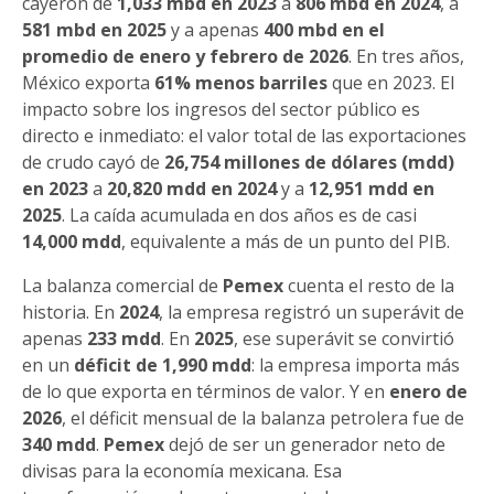
cayeron de
1,033 mbd en 2023
a
806 mbd en 2024
, a
581 mbd en 2025
y a apenas
400 mbd en el
promedio de enero y febrero de 2026
. En tres años,
México exporta
61% menos barriles
que en 2023. El
impacto sobre los ingresos del sector público es
directo e inmediato: el valor total de las exportaciones
de crudo cayó de
26,754 millones de dólares (mdd)
en 2023
a
20,820 mdd en 2024
y a
12,951 mdd en
2025
. La caída acumulada en dos años es de casi
14,000 mdd
, equivalente a más de un punto del PIB.
La balanza comercial de
Pemex
cuenta el resto de la
historia. En
2024
, la empresa registró un superávit de
apenas
233 mdd
. En
2025
, ese superávit se convirtió
en un
déficit de 1,990 mdd
: la empresa importa más
de lo que exporta en términos de valor. Y en
enero de
2026
, el déficit mensual de la balanza petrolera fue de
340 mdd
.
Pemex
dejó de ser un generador neto de
divisas para la economía mexicana. Esa