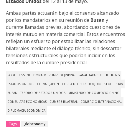
Estados Unidos
del 12 al 13 de mayo.
Ambas partes actuarán bajo el consenso alcanzado
por los mandatarios en su reunión de
Busan
y
durante llamadas previas, abordando cuestiones de
interés mutuo en materia comercial. Estos encuentros
reflejan un esfuerzo por estabilizar las relaciones
bilaterales mediante el diálogo técnico, sin descartar
tensiones estructurales que podrían incidir en los
resultados de la cumbre presidencial.
SCOTT BESSENT
DONALD TRUMP
XI JINPING
SANAE TAKAICHI
HE LIFENG
ESTADOS UNIDOS
CHINA
JAPON
COREA DEL SUR
TOQUIO
SEUL
PEKIN
BUSAN
TESORO DE ESTADOS UNIDOS
MINISTERIO DE COMERCIO CHINO
CONSULTAS ECONOMICAS
CUMBRE BILATERAL
COMERCIO INTERNACIONAL
DIPLOMACIA ECONOMICA
Tags
globconomy