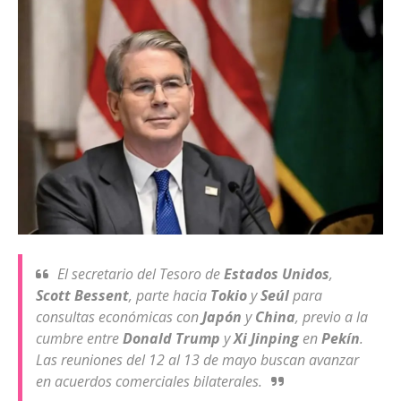
El secretario del Tesoro de
Estados Unidos
,
Scott Bessent
, parte hacia
Tokio
y
Seúl
para
consultas económicas con
Japón
y
China
, previo a la
cumbre entre
Donald Trump
y
Xi Jinping
en
Pekín
.
Las reuniones del 12 al 13 de mayo buscan avanzar
en acuerdos comerciales bilaterales.