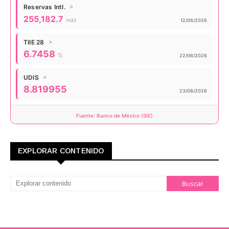
Reservas Intl.
↗
Valor actual:
255,182.7
mdd
Actualizado:
12/06/2026
TIIE 28
↗
Valor actual:
6.7458
%
Actualizado:
22/06/2026
UDIS
↗
Valor actual:
8.819955
Actualizado:
23/06/2026
Fuente: Banco de México (SIE)
EXPLORAR CONTENIDO