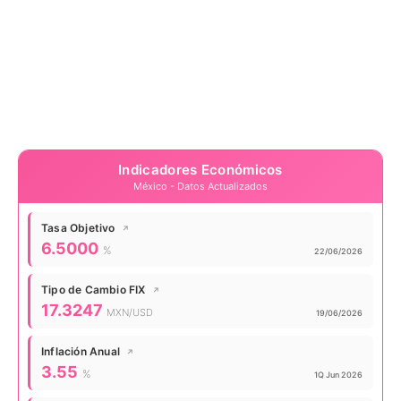
Indicadores Económicos
México - Datos Actualizados
Tasa Objetivo
↗
Valor actual:
6.5000
%
Actualizado:
22/06/2026
Tipo de Cambio FIX
↗
Valor actual:
17.3247
MXN/USD
Actualizado:
19/06/2026
Inflación Anual
↗
Valor actual:
3.55
%
Actualizado:
1Q Jun 2026