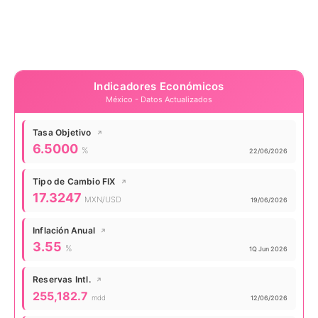
Indicadores Económicos
México - Datos Actualizados
Tasa Objetivo
↗
Valor actual:
6.5000
%
Actualizado:
22/06/2026
Tipo de Cambio FIX
↗
Valor actual:
17.3247
MXN/USD
Actualizado:
19/06/2026
Inflación Anual
↗
Valor actual:
3.55
%
Actualizado:
1Q Jun 2026
Reservas Intl.
↗
Valor actual:
255,182.7
mdd
Actualizado:
12/06/2026