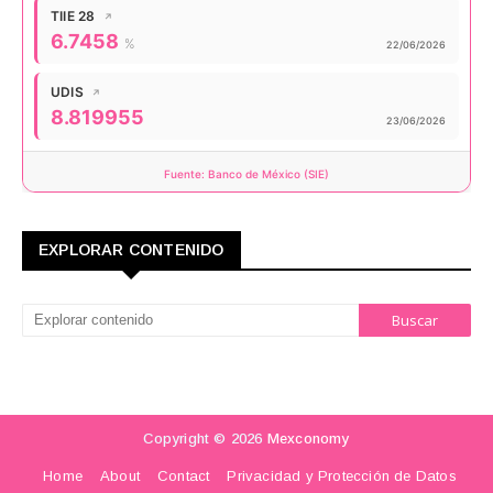
TIIE 28
↗
Valor actual:
6.7458
%
Actualizado:
22/06/2026
UDIS
↗
Valor actual:
8.819955
Actualizado:
23/06/2026
Fuente: Banco de México (SIE)
EXPLORAR CONTENIDO
Copyright ©
2026
Mexconomy
Home
About
Contact
Privacidad y Protección de Datos