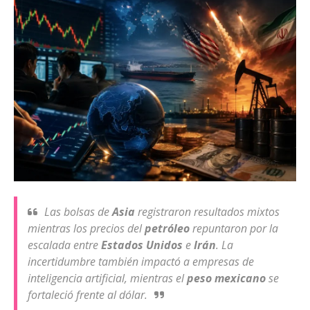
Las bolsas de
Asia
registraron resultados mixtos
mientras los precios del
petróleo
repuntaron por la
escalada entre
Estados Unidos
e
Irán
. La
incertidumbre también impactó a empresas de
inteligencia artificial, mientras el
peso mexicano
se
fortaleció frente al dólar.