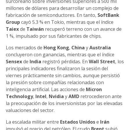
surcoreano sobre inversiones superiores a 500 mil
millones de dólares para desarrollar un complejo de
fabricación de semiconductores. En tanto,
SoftBank
Group
cayó 5.3 % en Tokio, mientras que el índice
Taiex
de
Taiwán
recuperó terreno con un avance de
1 %, impulsado por sus fabricantes de chips.
Los mercados de
Hong Kong
,
China
y
Australia
concluyeron con ganancias, mientras que el índice
Sensex
de
India
registró pérdidas. En
Wall Street
, los
principales indicadores finalizaron la sesión del
viernes prácticamente sin cambios, aunque persistió
la presión sobre compañías relacionadas con
inteligencia artificial. Las acciones de
Micron
Technology
,
Intel
,
Nvidia
y
AMD
retrocedieron ante
la preocupación de los inversionistas por las elevadas
valuaciones del sector.
La escalada militar entre
Estados Unidos
e
Irán
impulsó el precio del petróleo. El crudo
Brent
subió