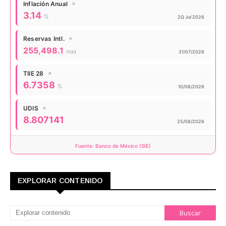
Inflación Anual
↗
Valor actual:
3.14
%
Actualizado:
2Q Jul 2026
Reservas Intl.
↗
Valor actual:
255,498.1
mdd
Actualizado:
31/07/2026
TIIE 28
↗
Valor actual:
6.7358
%
Actualizado:
10/08/2026
UDIS
↗
Valor actual:
8.807141
Actualizado:
25/08/2026
Fuente: Banco de México (SIE)
EXPLORAR CONTENIDO