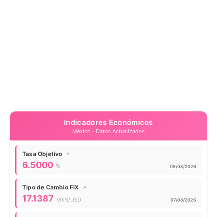
Indicadores Económicos
México - Datos Actualizados
Tasa Objetivo
↗
Valor actual:
6.5000
%
Actualizado:
08/08/2026
Tipo de Cambio FIX
↗
Valor actual:
17.1387
MXN/USD
Actualizado:
07/08/2026