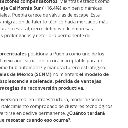
e sectores compensatorios
. Mientras estados como
aja California Sur (+16.4%)
exhiben dinámicas
les, Puebla carece de válvulas de escape. Esta
os: migración de talento técnico hacia mercados más
utaria estatal, cierre definitivo de empresas
nes prolongadas y deterioro permanente de
porcentuales
posiciona a Puebla como uno de los
l mexicano, situación otrora inaceptable para un
omo hub automotriz y manufacturero estratégico.
ales de México (SCNM)
no mienten:
el modelo de
obsolescencia acelerada, pérdida de ventajas
rategias de reconversión productiva
.
nversión real en infraestructura, modernización
, fortalecimiento comprobado de clústeres tecnológicos
ertirse en declive permanente.
¿Cuánto tardará
ue rescatar cuando eso ocurra?
.