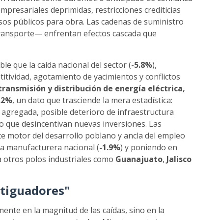
mpresariales deprimidas, restricciones crediticias
sos públicos para obra. Las cadenas de suministro
transporte— enfrentan efectos cascada que
ble que la caída nacional del sector (
-5.8%
),
itividad, agotamiento de yacimientos y conflictos
ransmisión y distribución de energía eléctrica,
.2%
, un dato que trasciende la mera estadística:
l agregada, posible deterioro de infraestructura
ro que desincentivan nuevas inversiones. Las
te motor del desarrollo poblano y ancla del empleo
ída manufacturera nacional (
-1.9%
) y poniendo en
a otros polos industriales como
Guanajuato
,
Jalisco
rtiguadores"
mente en la magnitud de las caídas, sino en la