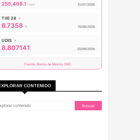
Valor actual:
255,498.1
Actualizado:
mdd
31/07/2026
TIIE 28
↗
6.7358
Valor actual:
%
Actualizado:
10/08/2026
UDIS
↗
8.807141
Valor actual:
Actualizado:
25/08/2026
Fuente: Banco de México (SIE)
EXPLORAR CONTENIDO