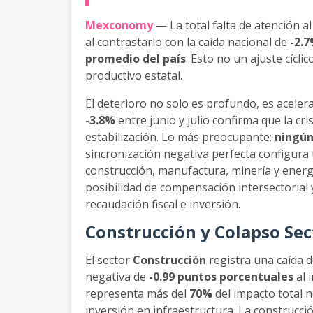
Mexconomy
— La total falta de atención a
al contrastarlo con la caída nacional de
-2.
promedio del país
. Esto no un ajuste cícli
productivo estatal.
El deterioro no solo es profundo, es aceler
-3.8%
entre junio y julio confirma que la cri
estabilización. Lo más preocupante:
ningún
sincronización negativa perfecta configura
construcción, manufactura, minería y ener
posibilidad de compensación intersectorial 
recaudación fiscal e inversión.
Construcción y Colapso Sec
El sector
Construcción
registra una caída 
negativa de
-0.99 puntos porcentuales
al 
representa más del
70%
del impacto total n
inversión en infraestructura. La construcc