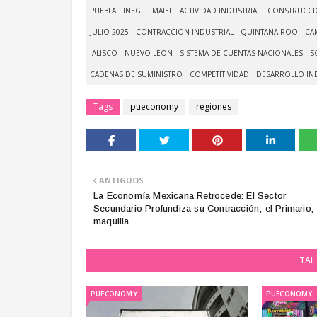
PUEBLA
INEGI
IMAIEF
ACTIVIDAD INDUSTRIAL
CONSTRUCCI
JULIO 2025
CONTRACCION INDUSTRIAL
QUINTANA ROO
CA
JALISCO
NUEVO LEON
SISTEMA DE CUENTAS NACIONALES
S
CADENAS DE SUMINISTRO
COMPETITIVIDAD
DESARROLLO IN
Tags
pueconomy
regiones
ANTIGUOS
La Economía Mexicana Retrocede: El Sector
Secundario Profundiza su Contracción; el Primario,
maquilla
TAL 
PUECONOMY
PUECONOMY