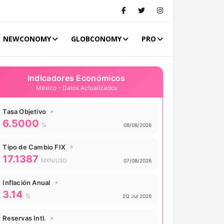
NEWCONOMY
GLOBCONOMY
PRO
Indicadores Económicos
México - Datos Actualizados
Tasa Objetivo
↗
6.5000
Valor actual:
%
Actualizado:
08/08/2026
Tipo de Cambio FIX
↗
17.1387
Valor actual:
MXN/USD
Actualizado:
07/08/2026
Inflación Anual
↗
3.14
Valor actual:
%
Actualizado:
2Q Jul 2026
Reservas Intl.
↗