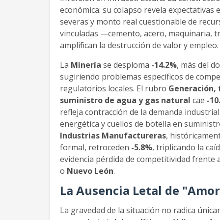
económica: su colapso revela expectativas e
severas y monto real cuestionable de recur
vinculadas —cemento, acero, maquinaria, 
amplifican la destrucción de valor y empleo.
La
Minería
se desploma
-14.2%
, más del do
sugiriendo problemas específicos de compet
regulatorios locales. El rubro
Generación, t
suministro de agua y gas natural
cae
-10
refleja contracción de la demanda industria
energética y cuellos de botella en suminist
Industrias Manufactureras
, históricamen
formal, retroceden
-5.8%
, triplicando la ca
evidencia pérdida de competitividad frente 
o
Nuevo León
.
La Ausencia Letal de "Amo
La gravedad de la situación no radica única