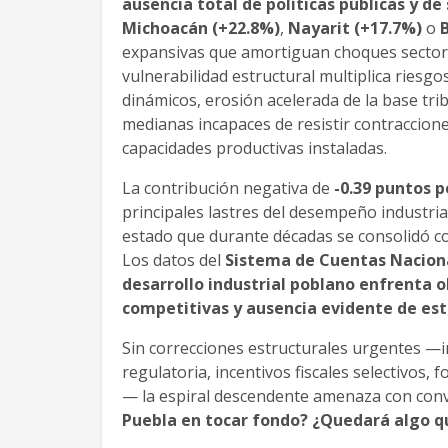
ausencia total de políticas públicas y d
Michoacán (+22.8%)
,
Nayarit (+17.7%)
o
B
expansivas que amortiguan choques sectoria
vulnerabilidad estructural multiplica riesg
dinámicos, erosión acelerada de la base trib
medianas incapaces de resistir contraccio
capacidades productivas instaladas.
La contribución negativa de
-0.39 puntos 
principales lastres del desempeño industria
estado que durante décadas se consolidó c
Los datos del
Sistema de Cuentas Nacion
desarrollo industrial poblano enfrenta 
competitivas y ausencia evidente de est
Sin correcciones estructurales urgentes —i
regulatoria, incentivos fiscales selectivos
— la espiral descendente amenaza con conv
Puebla en tocar fondo? ¿Quedará algo q