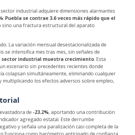
l sector industrial adquiere dimensiones alarmantes
7%
:
Puebla se contrae 3.6 veces más rápido que el
co sino una fractura estructural del aparato
ado. La variación mensual desestacionalizada de
sis se intensifica mes tras mes, sin señales de
 sector industrial muestra crecimiento
. Esta
 un escenario sin precedentes recientes donde
gía colapsan simultáneamente, eliminando cualquier
y multiplicando los efectos adversos sobre empleo,
torial
devastadora de
-23.2%
, aportando una contribución
indicador agregado estatal. Este derrumbe
egativo y señala una paralización casi completa de la
ión funciona como barómetro anticipado de confianza