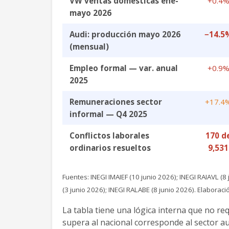
VW ventas domésticas ene-
+0.4
mayo 2026
Audi: producción mayo 2026
−14.5
(mensual)
Empleo formal — var. anual
+0.9
2025
Remuneraciones sector
+17.4
informal — Q4 2025
Conflictos laborales
170 d
ordinarios resueltos
9,531
Fuentes: INEGI IMAIEF (10 junio 2026); INEGI RAIAVL (8
(3 junio 2026); INEGI RALABE (8 junio 2026). Elabor
La tabla tiene una lógica interna que no req
supera al nacional corresponde al sector a