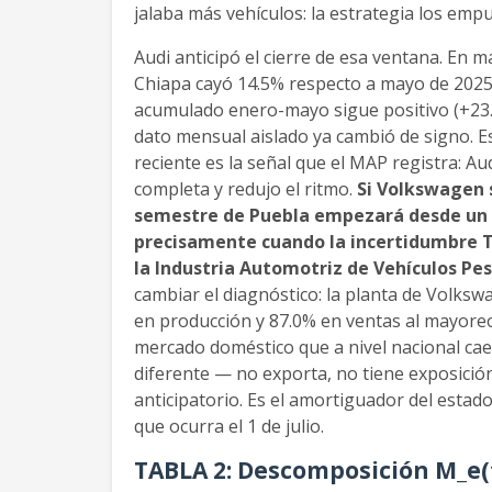
jalaba más vehículos: la estrategia los emp
Audi anticipó el cierre de esa ventana. En m
Chiapa cayó 14.5% respecto a mayo de 2025,
acumulado enero-mayo sigue positivo (+23.
dato mensual aislado ya cambió de signo. E
reciente es la señal que el MAP registra: A
completa y redujo el ritmo.
Si Volkswagen s
semestre de Puebla empezará desde un 
precisamente cuando la incertidumbre
la Industria Automotriz de Vehículos Pe
cambiar el diagnóstico: la planta de Volks
en producción y 87.0% en ventas al mayore
mercado doméstico que a nivel nacional ca
diferente — no exporta, no tiene exposición 
anticipatorio. Es el amortiguador del estad
que ocurra el 1 de julio.
TABLA 2: Descomposición M_e(