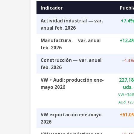
Indicador
Puebl
Actividad industrial — var.
+7.4
anual feb. 2026
Manufactura — var. anual
+12.4
feb. 2026
Construcción — var. anual
−4.3
feb. 2026
VW + Audi: producción ene-
227,18
mayo 2026
uds.
VW +34%
Audi +2
VW exportación ene-mayo
+61.0
2026