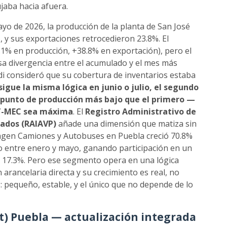
ujaba hacia afuera.
ayo de 2026, la producción de la planta de San José
 y sus exportaciones retrocedieron 23.8%. El
1% en producción, +38.8% en exportación), pero el
sa divergencia entre el acumulado y el mes más
udi consideró que su cobertura de inventarios estaba
igue la misma lógica en junio o julio, el segundo
punto de producción más bajo que el primero —
 T-MEC sea máxima
. El
Registro Administrativo de
sados (RAIAVP)
añade una dimensión que matiza sin
wagen Camiones y Autobuses en Puebla creció 70.8%
o entre enero y mayo, ganando participación en un
e 17.3%. Pero ese segmento opera en una lógica
arancelaria directa y su crecimiento es real, no
o: pequeño, estable, y el único que no depende de lo
t) Puebla — actualización integrada