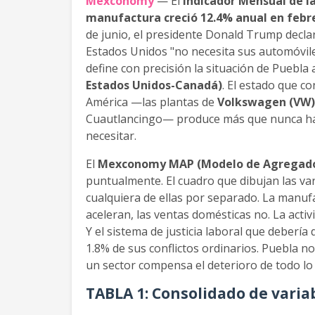
Mexconomy
— El
Indicador Mensual de la
manufactura creció 12.4% anual en febre
de junio, el presidente Donald Trump decla
Estados Unidos "no necesita sus automóviles
define con precisión la situación de Puebla a
Estados Unidos-Canadá)
. El estado que 
América —las plantas de
Volkswagen (VW)
Cuautlancingo— produce más que nunca hac
necesitar.
El
Mexconomy MAP (Modelo de Agregados
puntualmente. El cuadro que dibujan las v
cualquiera de ellas por separado. La manuf
aceleran, las ventas domésticas no. La activi
Y el sistema de justicia laboral que debería 
1.8% de sus conflictos ordinarios. Puebla no
un sector compensa el deterioro de todo lo
TABLA 1: Consolidado de varia