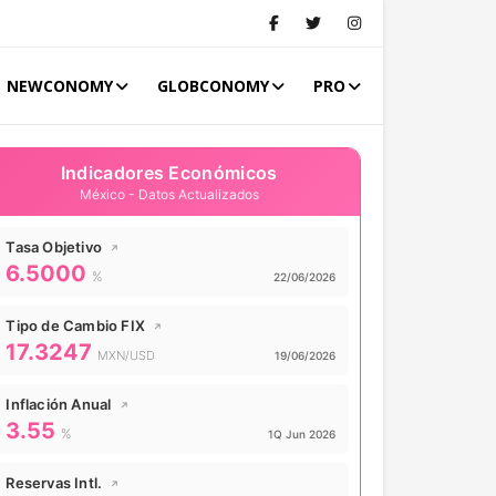
NEWCONOMY
GLOBCONOMY
PRO
Indicadores Económicos
México - Datos Actualizados
Tasa Objetivo
↗
6.5000
Valor actual:
%
Actualizado:
22/06/2026
Tipo de Cambio FIX
↗
17.3247
Valor actual:
MXN/USD
Actualizado:
19/06/2026
Inflación Anual
↗
3.55
Valor actual:
%
Actualizado:
1Q Jun 2026
Reservas Intl.
↗