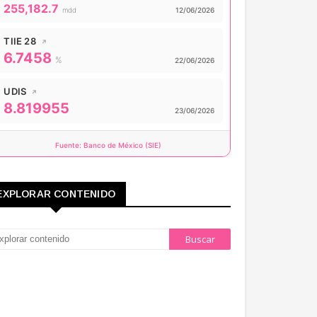
Valor actual:
255,182.7
Actualizado:
mdd
12/06/2026
TIIE 28
↗
6.7458
Valor actual:
%
Actualizado:
22/06/2026
UDIS
↗
8.819955
Valor actual:
Actualizado:
23/06/2026
Fuente: Banco de México (SIE)
EXPLORAR CONTENIDO