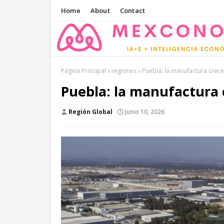
Home
About
Contact
Página Principal
regiones
Puebla: la manufactura crec
Puebla: la manufactura 
Región Global
Junio 10, 2026