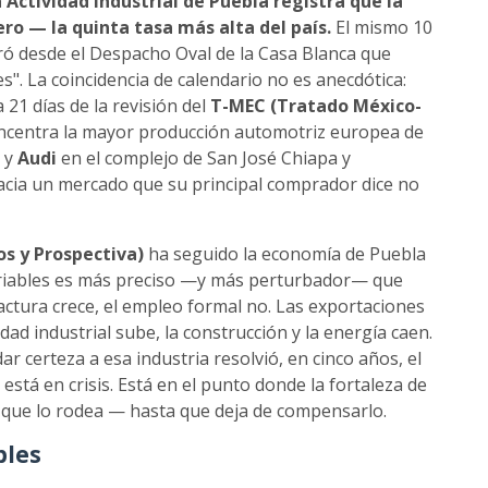
 Actividad Industrial de Puebla registra que la
ro — la quinta tasa más alta del país.
El mismo 10
ró desde el Despacho Oval de la Casa Blanca que
". La coincidencia de calendario no es anecdótica:
 21 días de la revisión del
T-MEC (Tratado México-
concentra la mayor producción automotriz europea de
y
Audi
en el complejo de San José Chiapa y
ia un mercado que su principal comprador dice no
 y Prospectiva)
ha seguido la economía de Puebla
ariables es más preciso —y más perturbador— que
actura crece, el empleo formal no. Las exportaciones
dad industrial sube, la construcción y la energía caen.
dar certeza a esa industria resolvió, en cinco años, el
 está en crisis. Está en el punto donde la fortaleza de
 que lo rodea — hasta que deja de compensarlo.
bles