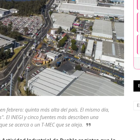
n febrero: quinta más alta del país. El mismo día,
". El INEGI y cinco fuentes más describen una
e se acerca o un T-MEC que se aleja.