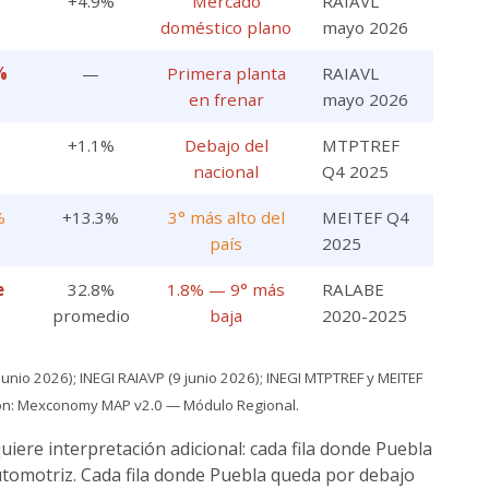
%
+4.9%
Mercado
RAIAVL
doméstico plano
mayo 2026
%
—
Primera planta
RAIAVL
en frenar
mayo 2026
%
+1.1%
Debajo del
MTPTREF
nacional
Q4 2025
%
+13.3%
3° más alto del
MEITEF Q4
país
2025
e
32.8%
1.8% — 9° más
RALABE
promedio
baja
2020-2025
 junio 2026); INEGI RAIAVP (9 junio 2026); INEGI MTPTREF y MEITEF
ación: Mexconomy MAP v2.0 — Módulo Regional.
uiere interpretación adicional: cada fila donde Puebla
utomotriz. Cada fila donde Puebla queda por debajo