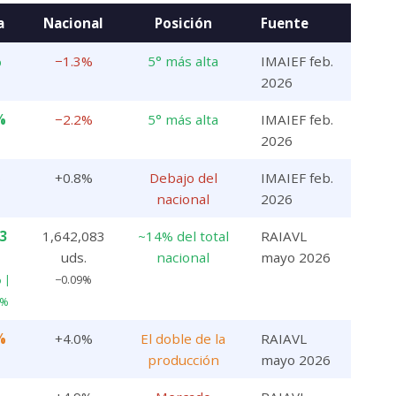
a
Nacional
Posición
Fuente
%
−1.3%
5° más alta
IMAIEF feb.
2026
%
−2.2%
5° más alta
IMAIEF feb.
2026
%
+0.8%
Debajo del
IMAIEF feb.
nacional
2026
3
1,642,083
~14% del total
RAIAVL
uds.
nacional
mayo 2026
 |
−0.09%
3%
%
+4.0%
El doble de la
RAIAVL
producción
mayo 2026